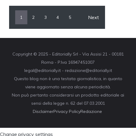
Next
1
2
3
4
5
Copyright © 2025 - Editorially Srl - Via Assisi 21 - 00181
Roma - P.Iva 16947451007
legal@editorially.it - redazione@editorially.it
Questo blog non è una testata giornalistica, in quanto
viene aggiornato senza alcuna periodicità.
Non può pertanto considerarsi un prodotto editoriale ai
sensi della legge n. 62 del 07.03.2001
Disclaimer
Privacy Policy
Redazione
Change privacy settings