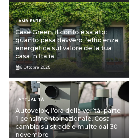
AMBIENTE
Case Green, il conto è salato:
quanto pesa davvero l’efficienza
energetica sul valore della tua
casa in Italia
6 Ottobre 2025
ATTUALITÀ
Autovelox, l’ora della verità: parte
il censimento nazionale. Cosa
cambia su strade e multe dal 30
novembre