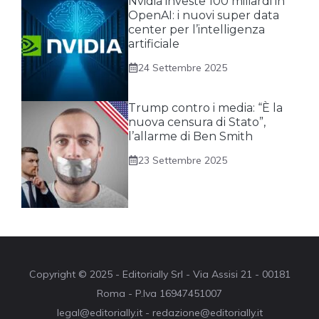
Nvidia investe 100 miliardi in
OpenAI: i nuovi super data
center per l’intelligenza
artificiale
24 Settembre 2025
Trump contro i media: “È la
nuova censura di Stato”,
l’allarme di Ben Smith
23 Settembre 2025
Copyright © 2025 - Editorially Srl - Via Assisi 21 - 00181
Roma - P.Iva 16947451007
legal@editorially.it - redazione@editorially.it