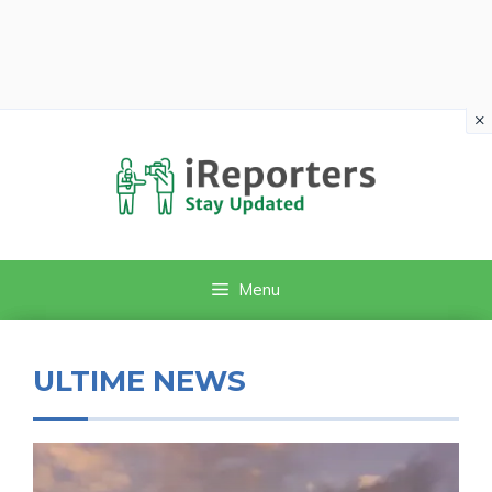
×
Vai
al
contenuto
Menu
ULTIME NEWS