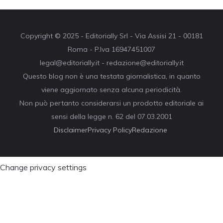
Copyright © 2025 - Editorially Srl - Via Assisi 21 - 00181
Roma - P.Iva 16947451007
legal@editorially.it - redazione@editorially.it
Questo blog non è una testata giornalistica, in quanto
viene aggiornato senza alcuna periodicità.
Non può pertanto considerarsi un prodotto editoriale ai
sensi della legge n. 62 del 07.03.2001
Disclaimer
Privacy Policy
Redazione
Change privacy settings