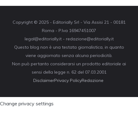
Copyright © 2025 - Editorially Srl - Via Assisi 21 - 00181
Roma - P.Iva 16947451007
legal@editorially.it - redazione@editorially.it
Questo blog non è una testata giornalistica, in quanto
viene aggiornato senza alcuna periodicità.
Non può pertanto considerarsi un prodotto editoriale ai
sensi della legge n. 62 del 07.03.2001
Disclaimer
Privacy Policy
Redazione
Change privacy settings