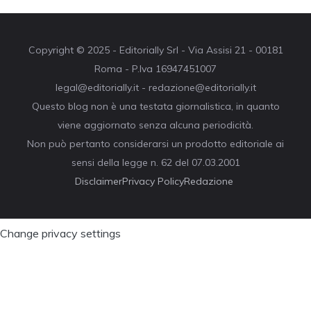
Copyright © 2025 - Editorially Srl - Via Assisi 21 - 00181
Roma - P.Iva 16947451007
legal@editorially.it - redazione@editorially.it
Questo blog non è una testata giornalistica, in quanto
viene aggiornato senza alcuna periodicità.
Non può pertanto considerarsi un prodotto editoriale ai
sensi della legge n. 62 del 07.03.2001
Disclaimer
Privacy Policy
Redazione
Change privacy settings