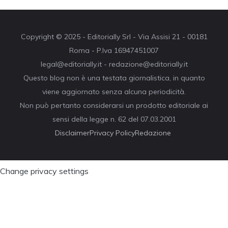
Copyright © 2025 - Editorially Srl - Via Assisi 21 - 00181
Roma - P.Iva 16947451007
legal@editorially.it - redazione@editorially.it
Questo blog non è una testata giornalistica, in quanto
viene aggiornato senza alcuna periodicità.
Non può pertanto considerarsi un prodotto editoriale ai
sensi della legge n. 62 del 07.03.2001
Disclaimer
Privacy Policy
Redazione
Change privacy settings