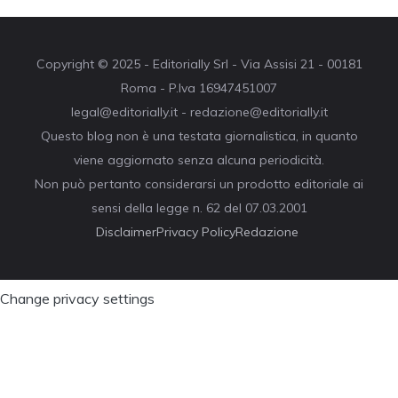
Copyright © 2025 - Editorially Srl - Via Assisi 21 - 00181
Roma - P.Iva 16947451007
legal@editorially.it - redazione@editorially.it
Questo blog non è una testata giornalistica, in quanto
viene aggiornato senza alcuna periodicità.
Non può pertanto considerarsi un prodotto editoriale ai
sensi della legge n. 62 del 07.03.2001
Disclaimer
Privacy Policy
Redazione
Change privacy settings