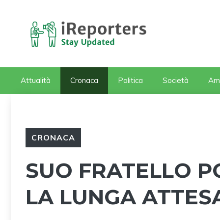
Vai
al
contenuto
Attualità
Cronaca
Politica
Società
Am
CRONACA
SUO FRATELLO PO
LA LUNGA ATTES