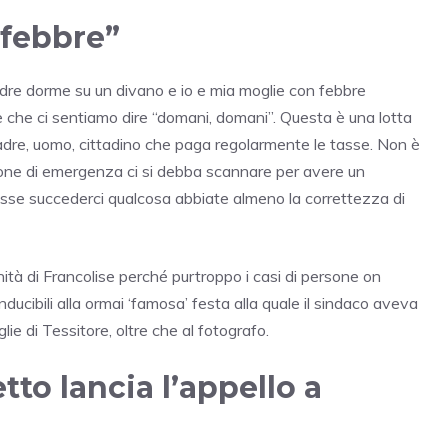
 febbre”
adre dorme su un divano e io e mia moglie con febbre
le che ci sentiamo dire “domani, domani”. Questa è una lotta
padre, uomo, cittadino che paga regolarmente le tasse. Non è
ione di emergenza ci si debba scannare per avere un
se succederci qualcosa abbiate almeno la correttezza di
nità di Francolise perché purtroppo i casi di persone on
ucibili alla ormai ‘famosa’ festa alla quale il sindaco aveva
glie di Tessitore, oltre che al fotografo.
tto lancia l’appello a