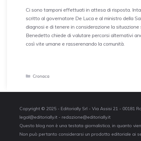
Ci sono tamponi effettuati in attesa di risposta. In
scritto al governatore De Luca e al ministro della Sa
diagnosi e di tenere in considerazione la situazione s
Benedetto chiede di valutare percorsi alternativi anc
così vite umane e rasserenando la comunità.
Categorie
Cronaca
Copyright © 2025 - Editorially Srl - Via Assisi 21 - 00181
legal@editorially.it - redazione@editorially.it
Questo blog non è una testata giornalistica, in quanto vie
Non può pertanto considerarsi un prodotto editoriale ai se