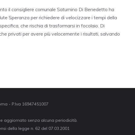
tanto il consigliere comunale Saturnino Di Benedetto ha
lute Speranza per richiedere di velocizzare i tempi della
pecifica, che rischia di trasformarsi in focolaio. Di
he privati per avere più velocemente i risultati, salvando
 Roma - P.Iva 16947451007
ne aggiornato senza alcuna periodicità.
nsi della legge n. 62 del 07.03.2001