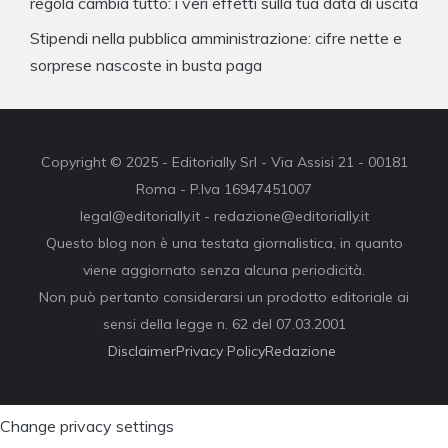
regola cambia tutto: i veri effetti sulla tua data di uscita
Stipendi nella pubblica amministrazione: cifre nette e
sorprese nascoste in busta paga
Copyright © 2025 - Editorially Srl - Via Assisi 21 - 00181
Roma - P.Iva 16947451007
legal@editorially.it - redazione@editorially.it
Questo blog non è una testata giornalistica, in quanto
viene aggiornato senza alcuna periodicità.
Non può pertanto considerarsi un prodotto editoriale ai
sensi della legge n. 62 del 07.03.2001
Disclaimer
Privacy Policy
Redazione
Change privacy settings