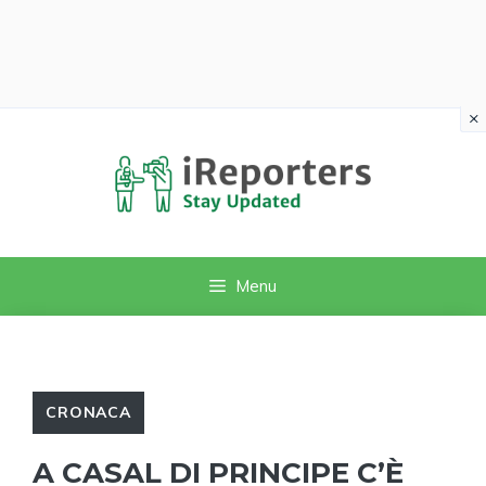
×
Vai
al
contenuto
Menu
CRONACA
A CASAL DI PRINCIPE C’È