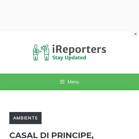
×
Vai
al
contenuto
Menu
AMBIENTE
CASAL DI PRINCIPE,