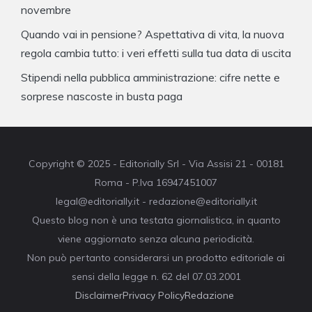
novembre
Quando vai in pensione? Aspettativa di vita, la nuova
regola cambia tutto: i veri effetti sulla tua data di uscita
Stipendi nella pubblica amministrazione: cifre nette e
sorprese nascoste in busta paga
Copyright © 2025 - Editorially Srl - Via Assisi 21 - 00181
Roma - P.Iva 16947451007
legal@editorially.it - redazione@editorially.it
Questo blog non è una testata giornalistica, in quanto
viene aggiornato senza alcuna periodicità.
Non può pertanto considerarsi un prodotto editoriale ai
sensi della legge n. 62 del 07.03.2001
Disclaimer
Privacy Policy
Redazione