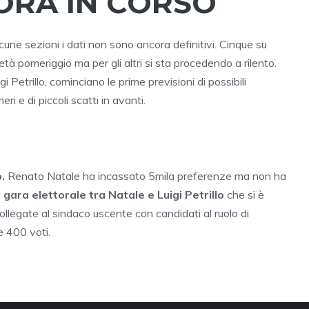
ORA IN CORSO
une sezioni i dati non sono ancora definitivi. Cinque su
tà pomeriggio ma per gli altri si sta procedendo a rilento.
i Petrillo, cominciano le prime previsioni di possibili
eri e di piccoli scatti in avanti.
.
Renato Natale ha incassato 5mila preferenze ma non ha
 gara elettorale tra Natale e Luigi Petrillo
che si è
llegate al sindaco uscente con candidati al ruolo di
e 400 voti.