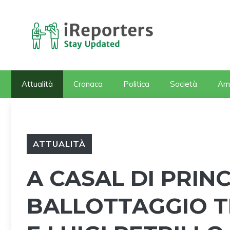
Vai
al
contenuto
Attualità
Cronaca
Politica
Società
Am
ATTUALITÀ
A CASAL DI PRINC
BALLOTTAGGIO T