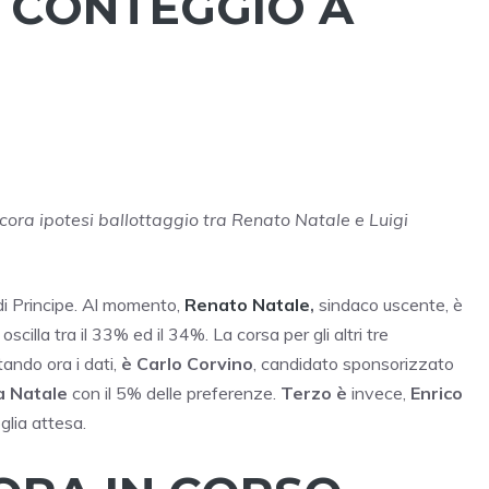
O, CONTEGGIO A
ancora ipotesi ballottaggio tra Renato Natale e Luigi
di Principe. Al momento,
Renato Natale
,
sindaco uscente, è
oscilla tra il 33% ed il 34%. La corsa per gli altri tre
ando ora i dati,
è Carlo Corvino
, candidato sponsorizzato
a Natale
con il 5% delle preferenze.
Terzo è
invece,
Enrico
glia attesa.