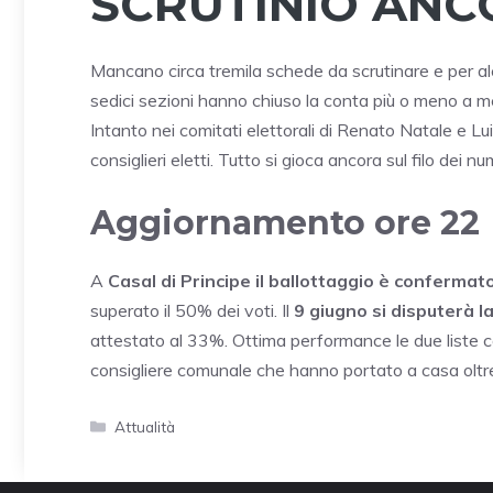
SCRUTINIO ANC
Mancano circa tremila schede da scrutinare e per alc
sedici sezioni hanno chiuso la conta più o meno a me
Intanto nei comitati elettorali di Renato Natale e Luig
consiglieri eletti. Tutto si gioca ancora sul filo dei num
Aggiornamento ore 22
A
Casal di Principe il ballottaggio è confermato
superato il 50% dei voti. Il
9 giugno si disputerà la
attestato al 33%. Ottima performance le due liste co
consigliere comunale che hanno portato a casa oltr
Categorie
Attualità