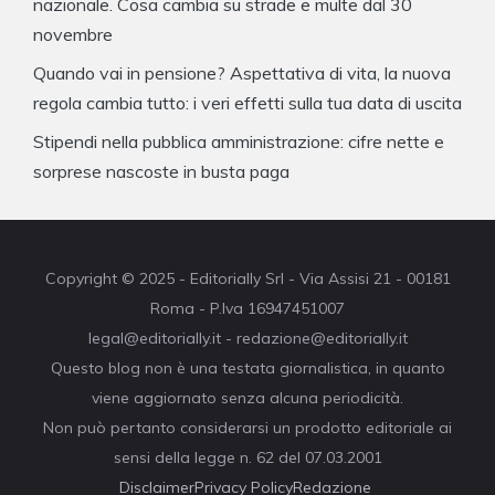
nazionale. Cosa cambia su strade e multe dal 30
novembre
Quando vai in pensione? Aspettativa di vita, la nuova
regola cambia tutto: i veri effetti sulla tua data di uscita
Stipendi nella pubblica amministrazione: cifre nette e
sorprese nascoste in busta paga
Copyright © 2025 - Editorially Srl - Via Assisi 21 - 00181
Roma - P.Iva 16947451007
legal@editorially.it - redazione@editorially.it
Questo blog non è una testata giornalistica, in quanto
viene aggiornato senza alcuna periodicità.
Non può pertanto considerarsi un prodotto editoriale ai
sensi della legge n. 62 del 07.03.2001
Disclaimer
Privacy Policy
Redazione