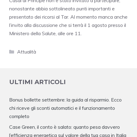
Casal di Principe non è stato invitato a partecipare,
nonostante abbia sottolineato punti importanti e
presentato dei ricorsi al Tar. Al momento manca anche
l’invito alla discussione che si terrà il 1 agosto presso il
Ministero della Salute, alle ore 11.
Categorie
Attualità
ULTIMI ARTICOLI
Bonus bollette settembre: la guida al risparmio. Ecco
chi riceve gli sconti automatici e il funzionamento
completo
Case Green, il conto è salato: quanto pesa davvero
l’efficienza energetica sul valore della tua casa in Italia