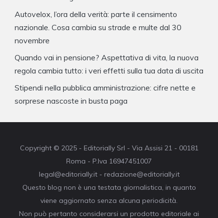
Autovelox, l’ora della verità: parte il censimento
nazionale. Cosa cambia su strade e multe dal 30
novembre
Quando vai in pensione? Aspettativa di vita, la nuova
regola cambia tutto: i veri effetti sulla tua data di uscita
Stipendi nella pubblica amministrazione: cifre nette e
sorprese nascoste in busta paga
Copyright © 2025 - Editorially Srl - Via Assisi 21 - 00181
Roma - P.Iva 16947451007
legal@editorially.it - redazione@editorially.it
Questo blog non è una testata giornalistica, in quanto
viene aggiornato senza alcuna periodicità.
Non può pertanto considerarsi un prodotto editoriale ai