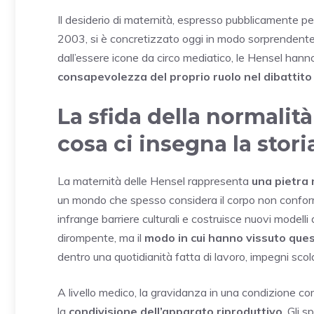
Il desiderio di maternità, espresso pubblicamente p
2003, si è concretizzato oggi in modo sorprendente
dall’essere icone da circo mediatico, le Hensel ha
consapevolezza del proprio ruolo nel dibattito 
La sfida della normalità
cosa ci insegna la stor
La maternità delle Hensel rappresenta
una pietra 
un mondo che spesso considera il corpo non conform
infrange barriere culturali e costruisce nuovi modelli
dirompente, ma il
modo in cui hanno vissuto que
dentro una quotidianità fatta di lavoro, impegni scolast
A livello medico, la gravidanza in una condizione co
la
condivisione dell’apparato riproduttivo
. Gli s