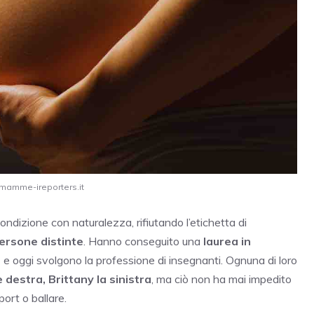
 mamme-ireporters.it
ndizione con naturalezza, rifiutando l’etichetta di
ersone distinte
. Hanno conseguito una
laurea in
e
e oggi svolgono la professione di insegnanti. Ognuna di loro
 destra, Brittany la sinistra
, ma ciò non ha mai impedito
port o ballare.