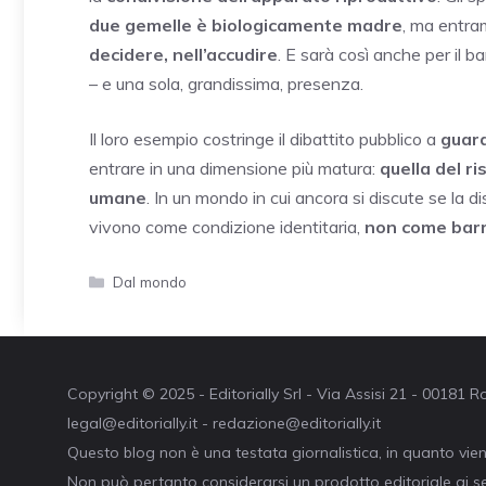
due gemelle è biologicamente madre
, ma entr
decidere, nell’accudire
. E sarà così anche per il b
– e una sola, grandissima, presenza.
Il loro esempio costringe il dibattito pubblico a
guard
entrare in una dimensione più matura:
quella del r
umane
. In un mondo in cui ancora si discute se la 
vivono come condizione identitaria,
non come barr
Categorie
Dal mondo
Copyright © 2025 - Editorially Srl - Via Assisi 21 - 00181
legal@editorially.it - redazione@editorially.it
Questo blog non è una testata giornalistica, in quanto vie
Non può pertanto considerarsi un prodotto editoriale ai se