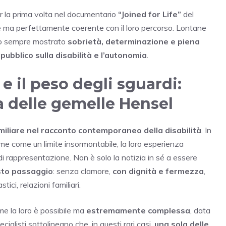
er la prima volta nel documentario
“Joined for Life”
del
 ma perfettamente coerente con il loro percorso. Lontane
nno sempre mostrato
sobrietà, determinazione e piena
pubblico sulla disabilità e l’autonomia
.
 e il peso degli sguardi:
ia delle gemelle Hensel
miliare nel racconto contemporaneo della disabilità
. In
e come un limite insormontabile, la loro esperienza
 di rappresentazione. Non è solo la notizia in sé a essere
sto passaggio
: senza clamore,
con dignità e fermezza
,
ici, relazioni familiari.
me la loro è possibile ma
estremamente complessa
, data
pecialisti sottolineano che, in questi rari casi,
una sola delle