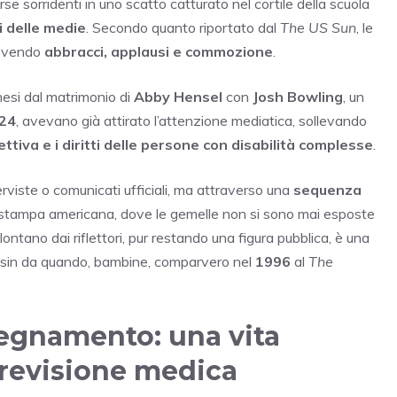
se sorridenti in uno scatto catturato nel cortile della scuola
 delle medie
. Secondo quanto riportato dal
The US Sun
, le
cevendo
abbracci, applausi e commozione
.
 mesi dal matrimonio di
Abby Hensel
con
Josh Bowling
, un
24
, avevano già attirato l’attenzione mediatica, sollevando
fettiva e i diritti delle persone con disabilità complesse
.
rviste o comunicati ufficiali, ma attraverso una
sequenza
a stampa americana, dove le gemelle non si sono mai esposte
lontano dai riflettori, pur restando una figura pubblica, è una
l, sin da quando, bambine, comparvero nel
1996
al
The
nsegnamento: una vita
previsione medica