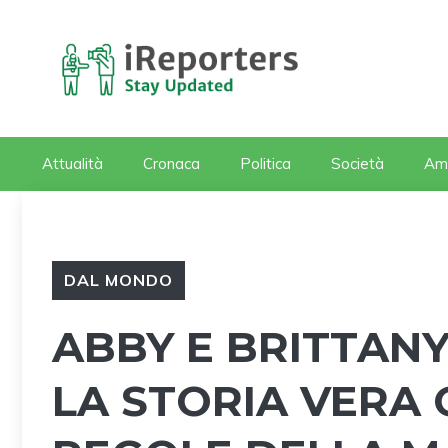
Vai
al
contenuto
Attualità
Cronaca
Politica
Società
Am
DAL MONDO
ABBY E BRITTAN
LA STORIA VERA 