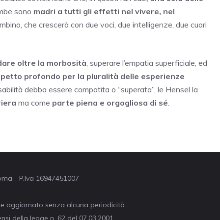
ambe sono
madri a tutti gli effetti nel vivere, nel
ambino, che crescerà con due voci, due intelligenze, due cuori
are oltre la morbosità
, superare l’empatia superficiale, ed
ispetto profondo per la pluralità delle esperienze
disabilità debba essere compatita o “superata”, le Hensel la
iera
ma come
parte piena e orgogliosa di sé
.
 Roma - P.Iva 16947451007
ne aggiornato senza alcuna periodicità.
nsi della legge n. 62 del 07.03.2001