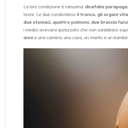
La loro condizione è rarissima:
dicefalia parapaga
teste. Le due condividono
il tronco, gli organi vita
due stomaci, quattro polmoni, due braccia funz
i medici avevano ipotizzato che non sarebbero sopr
anni
e una carriera, una casa, un marito e un bambin