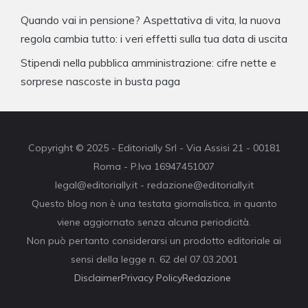
Quando vai in pensione? Aspettativa di vita, la nuova
regola cambia tutto: i veri effetti sulla tua data di uscita
Stipendi nella pubblica amministrazione: cifre nette e
sorprese nascoste in busta paga
Copyright © 2025 - Editorially Srl - Via Assisi 21 - 00181
Roma - P.Iva 16947451007
legal@editorially.it - redazione@editorially.it
Questo blog non è una testata giornalistica, in quanto
viene aggiornato senza alcuna periodicità.
Non può pertanto considerarsi un prodotto editoriale ai
sensi della legge n. 62 del 07.03.2001
Disclaimer
Privacy Policy
Redazione