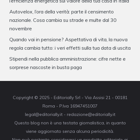
l’efficienza energetica sul valore della tua casa in Italia
Autovelox, l’ora della verità: parte il censimento
nazionale. Cosa cambia su strade e multe dal 30
novembre
Quando vai in pensione? Aspettativa di vita, la nuova
regola cambia tutto: i veri effetti sulla tua data di uscita
Stipendi nella pubblica amministrazione: cifre nette e
sorprese nascoste in busta paga
Copyright © 2025 - Editorially Srl - Via Assisi 21 - 00181
Roma - P.Iva 16947451007
legal@editorially.it - redazione@editorially.it
Questo blog non è una testata giornalistica, in quanto
viene aggiornato senza alcuna periodicità.
Non può pertanto considerarsi un prodotto editoriale ai