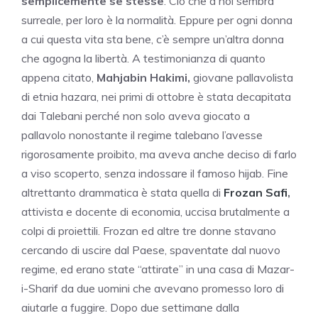
semplicemente se stesse
. Ciò che a noi sembra
surreale, per loro è la normalità. Eppure per ogni donna
a cui questa vita sta bene, c’è sempre un’altra donna
che agogna la libertà. A testimonianza di quanto
appena citato,
Mahjabin Hakimi,
giovane pallavolista
di etnia hazara, nei primi di ottobre è stata decapitata
dai Talebani perché non solo aveva giocato a
pallavolo nonostante il regime talebano l’avesse
rigorosamente proibito, ma aveva anche deciso di farlo
a viso scoperto, senza indossare il famoso hijab. Fine
altrettanto drammatica è stata quella di
Frozan Safi
,
attivista e docente di economia, uccisa brutalmente a
colpi di proiettili. Frozan ed altre tre donne stavano
cercando di uscire dal Paese, spaventate dal nuovo
regime, ed erano state “attirate” in una casa di Mazar-
i-Sharif da due uomini che avevano promesso loro di
aiutarle a fuggire. Dopo due settimane dalla