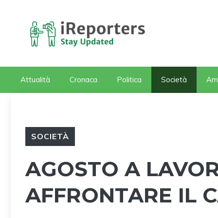
Vai
al
contenuto
Attualità
Cronaca
Politica
Società
Am
SOCIETÀ
AGOSTO A LAVORO
AFFRONTARE IL 