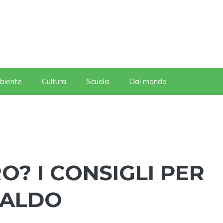
biente
Cultura
Scuola
Dal mondo
? I CONSIGLI PER
CALDO