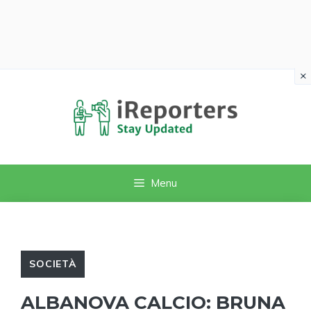
×
Vai
al
contenuto
Menu
SOCIETÀ
ALBANOVA CALCIO: BRUNA