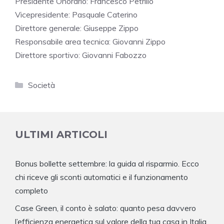
Presidente Onorario: Francesco Petrillo
Vicepresidente: Pasquale Caterino
Direttore generale: Giuseppe Zippo
Responsabile area tecnica: Giovanni Zippo
Direttore sportivo: Giovanni Fabozzo
Categorie
Società
ULTIMI ARTICOLI
Bonus bollette settembre: la guida al risparmio. Ecco
chi riceve gli sconti automatici e il funzionamento
completo
Case Green, il conto è salato: quanto pesa davvero
l’efficienza energetica sul valore della tua casa in Italia