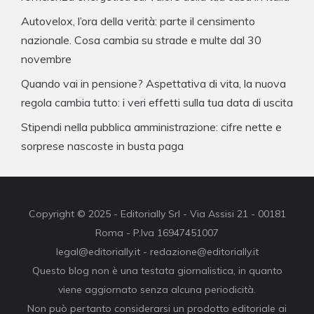
Autovelox, l’ora della verità: parte il censimento
nazionale. Cosa cambia su strade e multe dal 30
novembre
Quando vai in pensione? Aspettativa di vita, la nuova
regola cambia tutto: i veri effetti sulla tua data di uscita
Stipendi nella pubblica amministrazione: cifre nette e
sorprese nascoste in busta paga
Copyright © 2025 - Editorially Srl - Via Assisi 21 - 00181
Roma - P.Iva 16947451007
legal@editorially.it - redazione@editorially.it
Questo blog non è una testata giornalistica, in quanto
viene aggiornato senza alcuna periodicità.
Non può pertanto considerarsi un prodotto editoriale ai