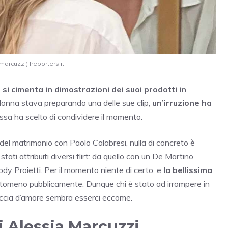
arcuzzi) Ireporters.it
e
si cimenta in dimostrazioni dei suoi prodotti in
donna stava preparando una delle sue clip,
un’irruzione ha
essa ha scelto di condividere il momento.
 del matrimonio con Paolo Calabresi, nulla di concreto è
tati attribuiti diversi flirt: da quello con un De Martino
ody Proietti. Per il momento niente di certo, e
la bellissima
ntomeno pubblicamente. Dunque chi è stato ad irrompere in
raccia d’amore sembra esserci eccome.
i Alessia Marcuzzi