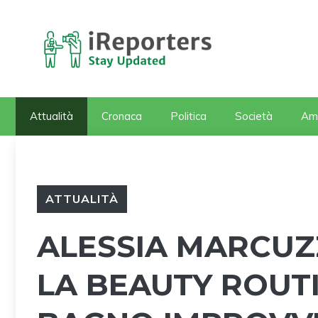
Vai
al
contenuto
Attualità
Cronaca
Politica
Società
Am
ATTUALITÀ
ALESSIA MARCUZ
LA BEAUTY ROUTI