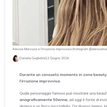
Alessia Marcuzzi e l'irruzione improvvisa (Instagram @alessiamarc
Daniela Guglielmi
12 Giugno 2024
Durante un consueto momento in zona beauty,
l’irruzione improvvisa.
Quale personaggio famoso può mostrare una beauty 
anagraficamente 50enne,
ad oggi è fonte di invi
distesa e un fisico mozzafiato. Da diverso tempo, la 