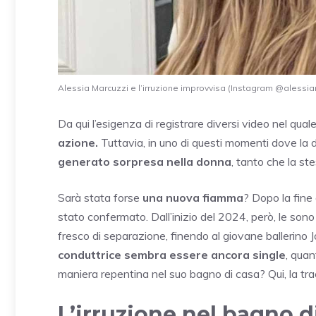
Alessia Marcuzzi e l’irruzione improvvisa (Instagram @alessiam
Da qui l’esigenza di registrare diversi video nel qual
azione.
Tuttavia, in uno di questi momenti dove la 
generato sorpresa nella donna
, tanto che la st
Sarà stata forse
una nuova fiamma
? Dopo la fine
stato confermato. Dall’inizio del 2024, però, le sono s
fresco di separazione, finendo al giovane ballerino J
conduttrice sembra essere ancora single
, qua
maniera repentina nel suo bagno di casa? Qui, la t
L’irruzione nel bagno d