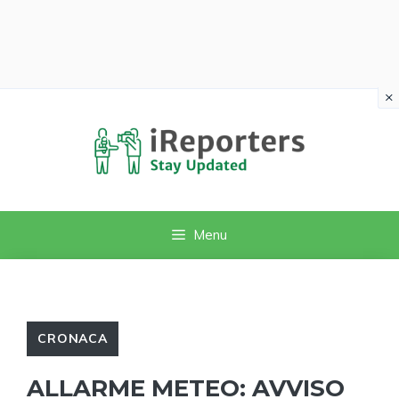
×
Vai
al
contenuto
Menu
CRONACA
ALLARME METEO: AVVISO