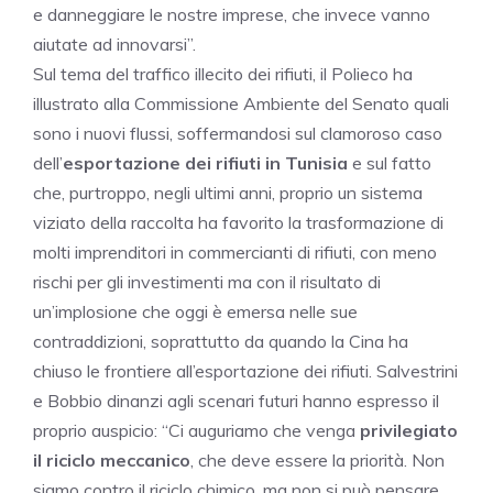
e danneggiare le nostre imprese, che invece vanno
aiutate ad innovarsi”.
Sul tema del traffico illecito dei rifiuti, il Polieco ha
illustrato alla Commissione Ambiente del Senato quali
sono i nuovi flussi, soffermandosi sul clamoroso caso
dell’
esportazione dei rifiuti in Tunisia
e sul fatto
che, purtroppo, negli ultimi anni, proprio un sistema
viziato della raccolta ha favorito la trasformazione di
molti imprenditori in commercianti di rifiuti, con meno
rischi per gli investimenti ma con il risultato di
un’implosione che oggi è emersa nelle sue
contraddizioni, soprattutto da quando la Cina ha
chiuso le frontiere all’esportazione dei rifiuti. Salvestrini
e Bobbio dinanzi agli scenari futuri hanno espresso il
proprio auspicio: “Ci auguriamo che venga
privilegiato
il riciclo meccanico
, che deve essere la priorità. Non
siamo contro il riciclo chimico, ma non si può pensare