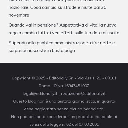
nazionale. Cosa cambia su strade e multe dal 30
novembre
Quando vai in pensione? Aspettativa di vita, la nuova
regola cambia tutto: i veri effetti sulla tua data di uscita
Stipendi nella pubblica amministrazione: cifre nette e
sorprese nascoste in busta paga
Copyright © 2025 - Editorially Srl - Via Assisi 21 - 00181
Roma - P.Iva 16947451007
legal@editorially.it - redazione@editorially.it
Questo blog non è una testata giornalistica, in quanto
viene aggiornato senza alcuna periodicità.
Non può pertanto considerarsi un prodotto editoriale ai
sensi della legge n. 62 del 07.03.2001