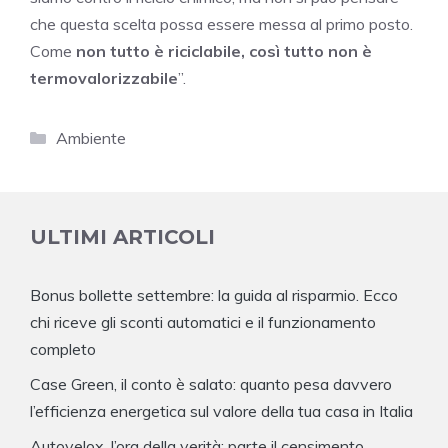
che questa scelta possa essere messa al primo posto.
Come
non tutto è riciclabile, così tutto non è
termovalorizzabile
”.
Categorie
Ambiente
ULTIMI ARTICOLI
Bonus bollette settembre: la guida al risparmio. Ecco
chi riceve gli sconti automatici e il funzionamento
completo
Case Green, il conto è salato: quanto pesa davvero
l’efficienza energetica sul valore della tua casa in Italia
Autovelox, l’ora della verità: parte il censimento