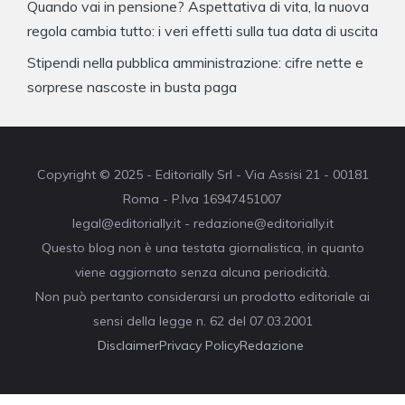
Quando vai in pensione? Aspettativa di vita, la nuova
regola cambia tutto: i veri effetti sulla tua data di uscita
Stipendi nella pubblica amministrazione: cifre nette e
sorprese nascoste in busta paga
Copyright © 2025 - Editorially Srl - Via Assisi 21 - 00181
Roma - P.Iva 16947451007
legal@editorially.it - redazione@editorially.it
Questo blog non è una testata giornalistica, in quanto
viene aggiornato senza alcuna periodicità.
Non può pertanto considerarsi un prodotto editoriale ai
sensi della legge n. 62 del 07.03.2001
Disclaimer
Privacy Policy
Redazione