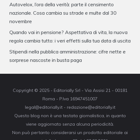
Autovelox, l’ora della verità: parte il censimento
nazionale. Cosa cambia su strade e multe dal 30
novembre
Quando vai in pensione? Aspettativa di vita, la nuova
regola cambia tutto: i veri effetti sulla tua data di uscita
Stipendi nella pubblica amministrazione: cifre nette e
sorprese nascoste in busta paga
Copyright © 2025 - Editorially Srl - Via Assisi 21 - 00181
Roma - P.Iva 16947451007
legal@editorially.it - redazione@editorially.it
Questo blog non è una testata giornalistica, in quanto
viene aggiornato senza alcuna periodicità.
Non può pertanto considerarsi un prodotto editoriale ai