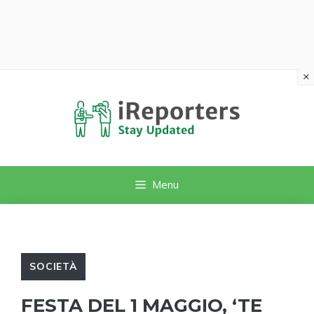
×
Vai
al
contenuto
Menu
SOCIETÀ
FESTA DEL 1 MAGGIO, ‘TE