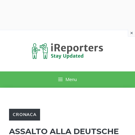
×
Vai
al
contenuto
Menu
CRONACA
ASSALTO ALLA DEUTSCHE