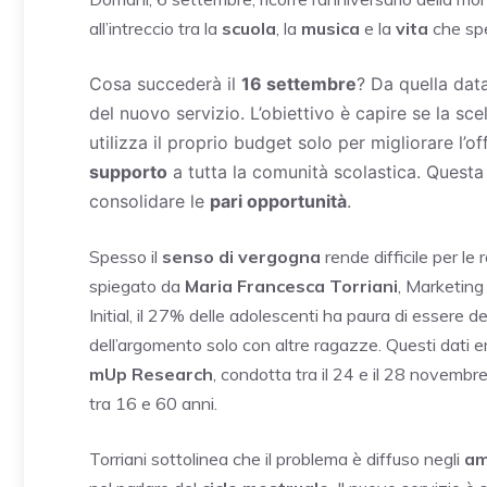
all’intreccio tra la
scuola
, la
musica
e la
vita
che spe
Cosa succederà il
16 settembre
? Da quella data
del nuovo servizio. L’obiettivo è capire se la sce
utilizza il proprio budget solo per migliorare l’
supporto
a tutta la comunità scolastica. Questa
consolidare le
pari opportunità
.
Spesso il
senso di vergogna
rende difficile per le
spiegato da
Maria Francesca Torriani
, Marketing
Initial, il 27% delle adolescenti ha paura di essere d
dell’argomento solo con altre ragazze. Questi dat
mUp Research
, condotta tra il 24 e il 28 novem
tra 16 e 60 anni.
Torriani sottolinea che il problema è diffuso negli
am