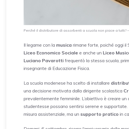
Perché il distributore di assorbenti a scuola non piace a tutti
Il legame con la
musica
rimane forte, poiché oggi il
Liceo Economico Sociale
e anche un
Liceo Music
Luciano Pavarotti
frequentò la stessa scuola, prim
insegnante di Educazione Fisica.
La scuola modenese ha scelto di installare
distribu
una decisione motivata dalla dirigente scolastica
Cr
prevalentemente femminile. L’obiettivo è creare un
studentesse possano sentirsi serene e supportate. I d
misura assistenziale, ma un
supporto pratico
in ca
Domani, 6 settembre, ricorre l’anniversario della mo