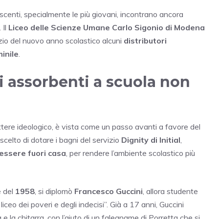
scenti, specialmente le più giovani, incontrano ancora
. Il
Liceo delle Scienze Umane Carlo Sigonio di Modena
nizio del nuovo anno scolastico alcuni
distributori
minile
.
di assorbenti a scuola non
attere ideologico, è vista come un passo avanti a favore del
ha scelto di dotare i bagni del servizio
Dignity di Initial
,
essere fuori casa
, per rendere l’ambiente scolastico più
e del
1958
, si diplomò
Francesco Guccini
, allora studente
 liceo dei poveri e degli indecisi”. Già a 17 anni, Guccini
 la chitarra, con l’aiuto di un falegname di Porretta che si