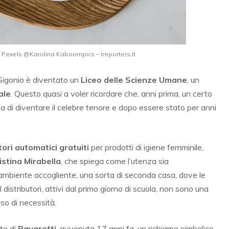
? – Pexels @Karolina Kaboompics – Ireporters.it
 Sigonio è diventato un
Liceo delle Scienze Umane
, un
ale
. Questo quasi a voler ricordare che, anni prima, un certo
a di diventare il celebre tenore e dopo essere stato per anni
tori automatici gratuiti
per prodotti di igiene femminile,
istina Mirabella
, che spiega come l’utenza sia
 ambiente accogliente, una sorta di seconda casa, dove le
istributori, attivi dal primo giorno di scuola, non sono una
so di necessità.
rte di
Pavarotti
, avvenuta 17 anni fa, un richiamo simbolico