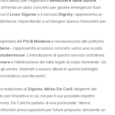
stato ideato per migliorare il
benessere delle donne
,
e offrendo un aiuto concreto per gestire emergenze fuori
con il
Liceo Sigonio
e il servizio
Dignity
, rappresenta un
tudentesse, rispondendo a un bisogno spesso trascurato per
segretaria del
Pd di Modena
e neoassessora alle politiche
odena
– rappresenta un passo concreto verso una scuola
 studentesse
. L’introduzione di questo servizio sottolinea
genere
e l’eliminazione dei tabù legati al corpo femminile. Un
li uomini, chiamati a essere alleati in questa battaglia
 iniziativa così rilevante”.
ea realizzata al
Sigonio
.
Mirko De Carli
, dirigente del
 per l’iniziativa in sé, ma per il suo possibile impatto
a nota, De Carli ha parlato di una potenziale “deriva
nifestato preoccupazioni per future proposte, lanciando un