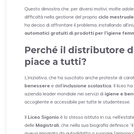
Questo dimostra che, per diversi motivi, molte adole
difficoltà nella gestione del proprio
ciclo mestruale
ha deciso di affrontare il problema, installando all’i
automatici gratuiti di prodotti per l’igiene fem
Perché il distributore 
piace a tutti?
L’iniziativa, che ha suscitato anche proteste di car
benessere
e dell’
inclusione scolastica
. Il liceo 
azienda leader mondiale nei servizi di
igiene e ben
accogliente e accessibile per tutte le studentesse.
Il
Liceo Sigonio
è lo stesso istituto in cui, nell’estat
delle
Magistrali
, che nella sua biografia definisce “il
aveva imparato da autodidatta a suonare l’armonica e