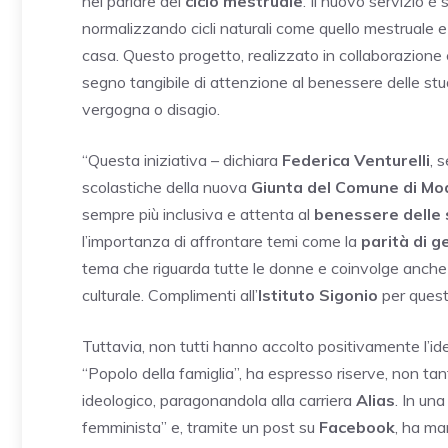
nel parlare del
ciclo mestruale
. Il nuovo servizio è 
normalizzando cicli naturali come quello mestruale 
casa. Questo progetto, realizzato in collaborazione 
segno tangibile di attenzione al benessere delle s
vergogna o disagio.
“Questa iniziativa – dichiara
Federica Venturelli
, 
scolastiche della nuova
Giunta del Comune di M
sempre più inclusiva e attenta al
benessere delle
l’importanza di affrontare temi come la
parità di 
tema che riguarda tutte le donne e coinvolge anche g
culturale. Complimenti all’
Istituto Sigonio
per questa
Tuttavia, non tutti hanno accolto positivamente l’id
“Popolo della famiglia”, ha espresso riserve, non tanto
ideologico, paragonandola alla carriera
Alias
. In un
femminista” e, tramite un post su
Facebook
, ha ma