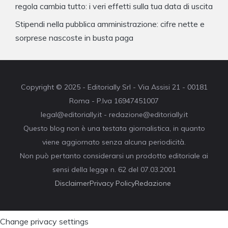
regola cambia tutto: i veri effetti sulla tua data di uscita
Stipendi nella pubblica amministrazione: cifre nette e
sorprese nascoste in busta paga
Copyright © 2025 - Editorially Srl - Via Assisi 21 - 00181
Roma - P.Iva 16947451007
legal@editorially.it - redazione@editorially.it
Questo blog non è una testata giornalistica, in quanto
viene aggiornato senza alcuna periodicità.
Non può pertanto considerarsi un prodotto editoriale ai
sensi della legge n. 62 del 07.03.2001
Disclaimer
Privacy Policy
Redazione
Change privacy settings