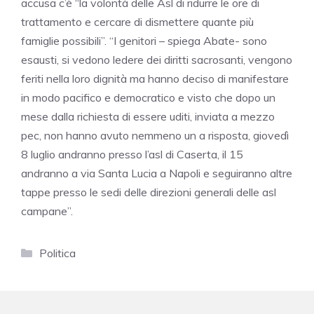
accusa c’è “la volontà delle Asl di ridurre le ore di
trattamento e cercare di dismettere quante più
famiglie possibili”. “I genitori – spiega Abate- sono
esausti, si vedono ledere dei diritti sacrosanti, vengono
feriti nella loro dignità ma hanno deciso di manifestare
in modo pacifico e democratico e visto che dopo un
mese dalla richiesta di essere uditi, inviata a mezzo
pec, non hanno avuto nemmeno un a risposta, giovedì
8 luglio andranno presso l’asl di Caserta, il 15
andranno a via Santa Lucia a Napoli e seguiranno altre
tappe presso le sedi delle direzioni generali delle asl
campane”.
Categorie
Politica