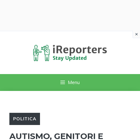
×
Vai
al
contenuto
Menu
POLITICA
AUTISMO, GENITORI E