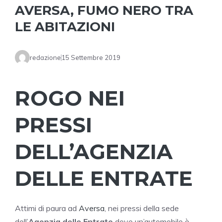
AVERSA, FUMO NERO TRA
LE ABITAZIONI
redazione
15 Settembre 2019
ROGO NEI
PRESSI
DELL’AGENZIA
DELLE ENTRATE
Attimi di paura ad
Aversa
, nei pressi della sede
dell’
Agenzia delle Entrate
dove un’automobile è