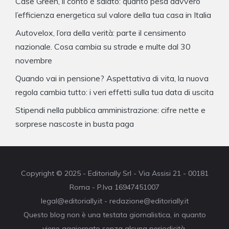
Case Green, il conto è salato: quanto pesa davvero
l’efficienza energetica sul valore della tua casa in Italia
Autovelox, l’ora della verità: parte il censimento
nazionale. Cosa cambia su strade e multe dal 30
novembre
Quando vai in pensione? Aspettativa di vita, la nuova
regola cambia tutto: i veri effetti sulla tua data di uscita
Stipendi nella pubblica amministrazione: cifre nette e
sorprese nascoste in busta paga
Copyright © 2025 - Editorially Srl - Via Assisi 21 - 00181
Roma - P.Iva 16947451007
legal@editorially.it - redazione@editorially.it
Questo blog non è una testata giornalistica, in quanto
viene aggiornato senza alcuna periodicità.