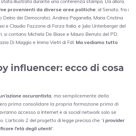
stata illustrata durante una conferenza stampa. Da allora,
rme provenienti da diverse aree politiche
: al Senato, fra i
o Delrio dei Democratici, Andrea Paganella, Maria Cristina
xi e Claudio Fazzone di Forza Italia, e Julia Unterberger del
ori, si contano Michela De Biase e Mauro Berruto del PD,
zia Di Maggio e Imma Vietri di FdI.
Ma vediamo tutto
by influencer: ecco di cosa
 un’azione oscurantista
,
ma semplicemente della
bero prima consolidare la propria formazione prima di
 avranno accesso a Internet e ai social network solo se
co. L’articolo 2 del progetto di legge precisa che “
i provider
ficare l’età degli utenti
“.