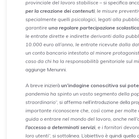
provinciale del lavoro stabilisce
– si specifica anc
per la creazione dei contenuti
;
le misure preventiv
specialmente quelli psicologici, legati alla pubbli
garantire
una regolare partecipazione scolastica
le entrate dirette e indirette derivanti dalla pubb
10.000 euro all’anno, le entrate ricevute dalla d
un conto bancario intestato al minore protagonist
caso da chi ha la responsabilità genitoriale sul m
aggiunge Menunni.
A breve inizierà
un’indagine conoscitiva sui poten
pandemia ha spinto un vasto segmento della popol
straordinario
“, si afferma nell’introduzione della p
importante riconoscere che, così come per molte 
guida o entrare nel mondo del lavoro, anche nell’
l’accesso a determinati servizi
, e i fornitori devo
loro utenti
“, si sottolinea. L’obiettivo è quindi quel