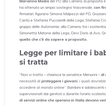
Marianna Madia
del PD alla Camera, la proposta è 
ha ottenuto un ampio sostegno trasversale,
con fi
firmatari, figurano Simona Malpezzi del PD, Grazian
Cantù e Stefania Pucciarelli della Lega, Stefania Cra
gruppo delle Autonomie; alla Camera, tra i sostenit
Simonetta Matone della Lega, Devi Doris di Avs, Gra
quello che c’è da sapere a proposito.
Legge per limitare i ba
si tratta
“
Non si tratta
– chiarisce la senatrice Menunni –
di
necessità di
proteggere i giovani
, i quali dovreb
accedere al mondo online
“. Bambini e adolescenti
supervisionati dai genitori o durante l’orario scolasti
di servizi online che operano in Italia devono veri