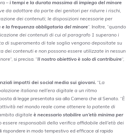
ora –
i tempi e la durata massima di impiego del minore
e da adottare da parte dei genitori per ridurre i rischi,
cazione dei contenuti; le disposizioni necessarie per
 e la frequenza obbligatoria del minore
“. Inoltre, “
quando
licazione dei contenuti di cui al paragrafo 1 superano i
ata di superamento di tale soglia vengono depositate su
a dei contenuti e non possono essere utilizzate in nessun
inore
“, si precisa. “
Il nostro obiettivo è solo di contribuire
“,
ziali impatti dei social media sui giovani.
“
La
azione italiana nell’era digitale a un ritmo
roposta di legge presentata sia alla Camera che al Senato. “
È
attività nel mondo reale come ottenere la patente di
ambito digitale
è necessario stabilire un’età minima per
no essere responsabili della verifica affidabile dell’età dei
lo di rispondere in modo tempestivo ed efficace al rapido