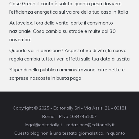
Case Green, il conto è salato: quanto pesa davvero
l’efficienza energetica sul valore della tua casa in Italia
Autovelox, l’ora della verità: parte il censimento
nazionale. Cosa cambia su strade e multe dal 30
novembre
Quando vai in pensione? Aspettativa di vita, la nuova
regola cambia tutto: i veri effetti sulla tua data di uscita
Stipendi nella pubblica amministrazione: cifre nette e
sorprese nascoste in busta paga
Copyright © 2025 - Editorially Srl - Via Assisi 21 - 00181
Roma - P.Iva 16947451007
legal@editorially.it - redazione@editorially.it
Questo blog non è una testata giornalistica, in quanto