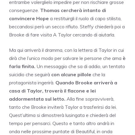
entrambe volerglielo impedire per non rischiare grosse
conseguenze.
Thomas cercherà intanto di
convincere Hope
a restituirgli il ruolo di capo stilista,
beccandosi però un secco rifiuto. Steffy chiederà poi a
Brooke di fare visita A Taylor cercando di aiutarla.
Ma qui arriverà il dramma, con la lettera di Taylor in cui
dirà che l’unico modo per salvare le persone che ama
è
farla finita.
Un messaggio che sa di addio, un tentato
suicidio che seguirà
con alcune pillole
che la
protagonista ingerirà.
Quando Brooke arriverà a
casa di Taylor, troverà il flacone e lei
addormentata sul letto.
Alla fine sopravviverà,
tanto che Brooke inviterà Taylor a trasferirsi da lei.
Quest’ultima si dimostrerà lusingata e chiederà del
tempo per pensarci. Questo e tanto altro andrà in
onda nelle prossime puntate di Beautiful, in onda