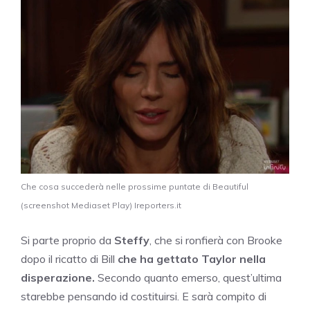
Che cosa succederà nelle prossime puntate di Beautiful
(screenshot Mediaset Play) Ireporters.it
Si parte proprio da
Steffy
, che si ronfierà con Brooke
dopo il ricatto di Bill
che ha gettato Taylor nella
disperazione.
Secondo quanto emerso, quest’ultima
starebbe pensando id costituirsi. E sarà compito di