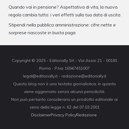
Quando vai in pensione? Aspettativa di vita, la nuova
regola cambia tutto: i veri effetti sulla tua data di uscita
Stipendi nella pubblica amministrazione: cifre nette e
sorprese nascoste in busta paga
Copyright © 2025 - Editorially Srl - Via Assisi 21 - 00181
Roma - P.Iva 16947451007
legal@editorially.it - redazione@editorially.it
Questo blog non è una testata giornalistica, in quanto
viene aggiornato senza alcuna periodicità.
Non può pertanto considerarsi un prodotto editoriale ai
sensi della legge n. 62 del 07.03.2001
Disclaimer
Privacy Policy
Redazione