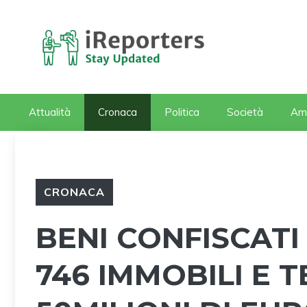
Vai
al
contenuto
Attualità
Cronaca
Politica
Società
Am
CRONACA
BENI CONFISCAT
746 IMMOBILI E 