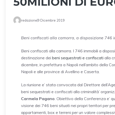
50MILIONI DI EU
redazione
9 Dicembre 2019
Beni confiscati alla camorra, a disposizione 746 i
Beni confiscati alla camorra. I 746 immobili a dispo
destinazione dei
beni sequestrati e confiscati
alla c
dicembre, in prefettura a Napoli nell’ambito della Co
Napoli e alle province di Avellino e Caserta.
La riunione e’ stata convocata dal Direttore dell’Ag
beni sequestrati e confiscati alla criminalità’ organi
Carmela Pagano
. Obiettivo della Conferenza e’ que
visione dei 746 beni situati nei propri territori per p
appartamenti, box e terreni per un valore complessivo