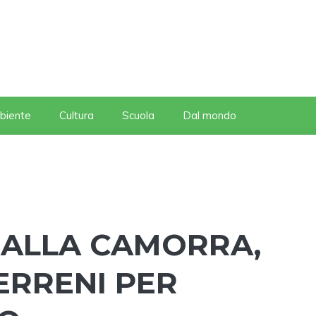
biente
Cultura
Scuola
Dal mondo
I ALLA CAMORRA,
TERRENI PER