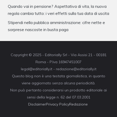
Quando vai in pensione? Aspettativa di vita, la nuova
regola cambia tutto: i veri effetti sulla tua data di uscita
Stipendi nella pubblica amministrazione: cifre nette e
sorprese nascoste in busta paga
Copyright © 2025 - Editorially Srl - Via Assisi 21 - 00181
Roma - P.Iva 16947451007
legal@editorially.it - redazione@editorially.it
Questo blog non è una testata giornalistica, in quanto
viene aggiornato senza alcuna periodicità.
Non può pertanto considerarsi un prodotto editoriale ai
sensi della legge n. 62 del 07.03.2001
Disclaimer
Privacy Policy
Redazione