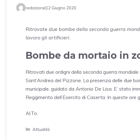
redazione
12 Giugno 2020
Ritrovate due bombe della seconda guerra mondia
lavoro gli artificieri.
Bombe da mortaio in zo
Ritrovati due ordigni della seconda guerra mondiale in
Sant’Andrea del Pizzone. La presenza delle due bo
municipale, guidato da Antonio De Lisa. E’ stato im
Reggimento dell’Esercito di Caserta. In queste ore gli 
Al.To.
Categorie
Attualità