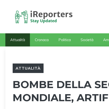
Vai
al
contenuto
Attualità
Cronaca
Politica
Società
Am
ATTUALITÀ
BOMBE DELLA S
MONDIALE, ARTIF