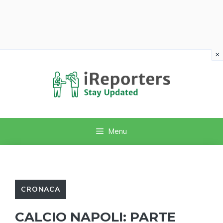
×
Vai
al
contenuto
Menu
CRONACA
CALCIO NAPOLI: PARTE