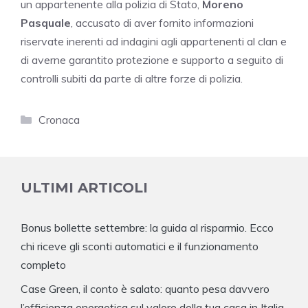
un appartenente alla polizia di Stato,
Moreno
Pasquale
, accusato di aver fornito informazioni
riservate inerenti ad indagini agli appartenenti al clan e
di averne garantito protezione e supporto a seguito di
controlli subiti da parte di altre forze di polizia.
Categorie
Cronaca
ULTIMI ARTICOLI
Bonus bollette settembre: la guida al risparmio. Ecco
chi riceve gli sconti automatici e il funzionamento
completo
Case Green, il conto è salato: quanto pesa davvero
l’efficienza energetica sul valore della tua casa in Italia