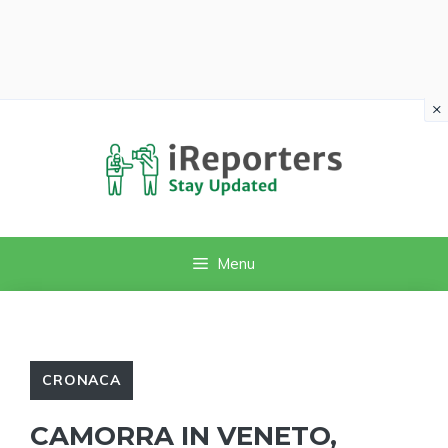
×
Vai
al
contenuto
Menu
CRONACA
CAMORRA IN VENETO,