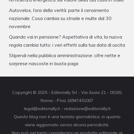
Autovelox, l’ora della verità: parte il censimento
nazionale. Cosa cambia su strade e multe dal 30
novembre
Quando vai in pensione? Aspettativa di vita, la nuova
regola cambia tutto: i veri effetti sulla tua data di uscita
Stipendi nella pubblica amministrazione: cifre nette e
sorprese nascoste in busta paga
Copyright © 2025 - Editorially Srl - Via Assisi 21 - 00181
Roma - P.Iva 16947451007
legal@editorially.it - redazione@editorially.it
Questo blog non è una testata giornalistica, in quanto
viene aggiornato senza alcuna periodicità.
Non può pertanto considerarsi un prodotto editoriale ai