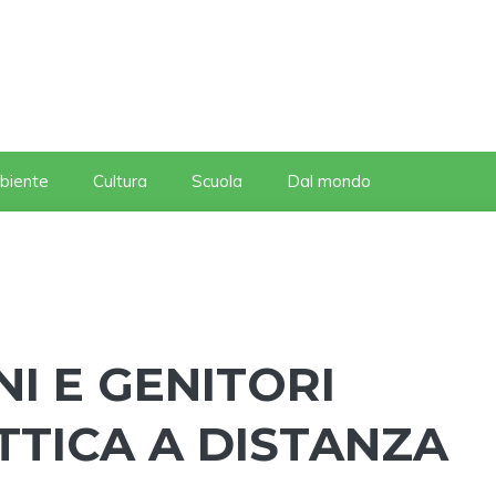
biente
Cultura
Scuola
Dal mondo
I E GENITORI
TTICA A DISTANZA