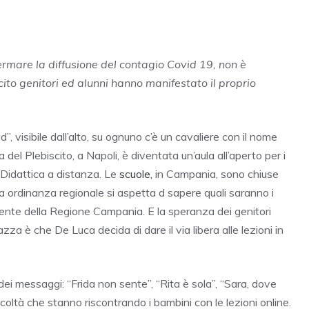
ermare la diffusione del contagio Covid 19, non è
cito genitori ed alunni hanno manifestato il proprio
”, visibile dall’alto, su ognuno c’è un cavaliere con il nome
 del Plebiscito, a Napoli, è diventata un’aula all’aperto per i
idattica a distanza. Le
scuole,
in Campania, sono chiuse
ima ordinanza regionale si aspetta d sapere quali saranno i
ente della Regione Campania. E la speranza dei genitori
za è che De Luca decida di dare il via libera alle lezioni in
dei messaggi: “Frida non sente”, “Rita è sola”, “Sara, dove
coltà che stanno riscontrando i bambini con le lezioni online.