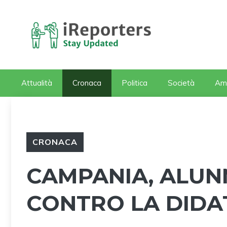
Vai
al
contenuto
Attualità
Cronaca
Politica
Società
Am
CRONACA
CAMPANIA, ALUNN
CONTRO LA DIDA