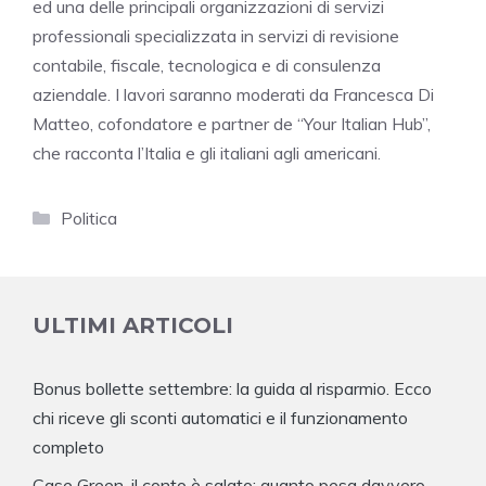
ed una delle principali organizzazioni di servizi
professionali specializzata in servizi di revisione
contabile, fiscale, tecnologica e di consulenza
aziendale. I lavori saranno moderati da Francesca Di
Matteo, cofondatore e partner de “Your Italian Hub”,
che racconta l’Italia e gli italiani agli americani.
Categorie
Politica
ULTIMI ARTICOLI
Bonus bollette settembre: la guida al risparmio. Ecco
chi riceve gli sconti automatici e il funzionamento
completo
Case Green, il conto è salato: quanto pesa davvero