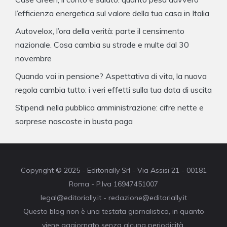
l’efficienza energetica sul valore della tua casa in Italia
Autovelox, l’ora della verità: parte il censimento
nazionale. Cosa cambia su strade e multe dal 30
novembre
Quando vai in pensione? Aspettativa di vita, la nuova
regola cambia tutto: i veri effetti sulla tua data di uscita
Stipendi nella pubblica amministrazione: cifre nette e
sorprese nascoste in busta paga
Copyright © 2025 - Editorially Srl - Via Assisi 21 - 00181
Roma - P.Iva 16947451007
legal@editorially.it - redazione@editorially.it
Questo blog non è una testata giornalistica, in quanto
viene aggiornato senza alcuna periodicità.