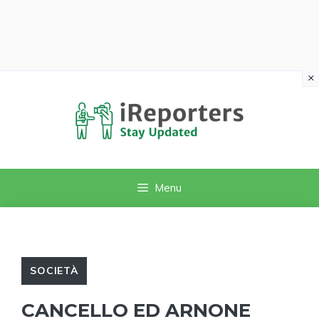
×
Vai
al
contenuto
Menu
SOCIETÀ
CANCELLO ED ARNONE