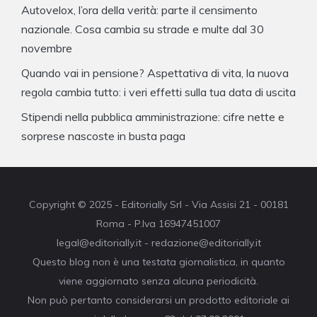
Autovelox, l’ora della verità: parte il censimento
nazionale. Cosa cambia su strade e multe dal 30
novembre
Quando vai in pensione? Aspettativa di vita, la nuova
regola cambia tutto: i veri effetti sulla tua data di uscita
Stipendi nella pubblica amministrazione: cifre nette e
sorprese nascoste in busta paga
Copyright © 2025 - Editorially Srl - Via Assisi 21 - 00181
Roma - P.Iva 16947451007
legal@editorially.it - redazione@editorially.it
Questo blog non è una testata giornalistica, in quanto
viene aggiornato senza alcuna periodicità.
Non può pertanto considerarsi un prodotto editoriale ai