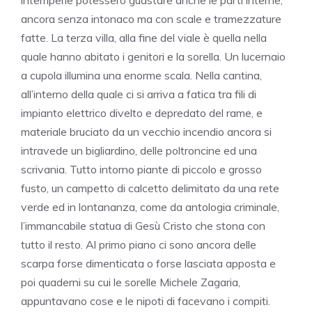
intemperie potessero guastare anche le parti interne,
ancora senza intonaco ma con scale e tramezzature
fatte. La terza villa, alla fine del viale è quella nella
quale hanno abitato i genitori e la sorella. Un lucernaio
a cupola illumina una enorme scala. Nella cantina,
all’interno della quale ci si arriva a fatica tra fili di
impianto elettrico divelto e depredato del rame, e
materiale bruciato da un vecchio incendio ancora si
intravede un bigliardino, delle poltroncine ed una
scrivania. Tutto intorno piante di piccolo e grosso
fusto, un campetto di calcetto delimitato da una rete
verde ed in lontananza, come da antologia criminale,
l’immancabile statua di Gesù Cristo che stona con
tutto il resto. Al primo piano ci sono ancora delle
scarpa forse dimenticata o forse lasciata apposta e
poi quaderni su cui le sorelle Michele Zagaria,
appuntavano cose e le nipoti di facevano i compiti.