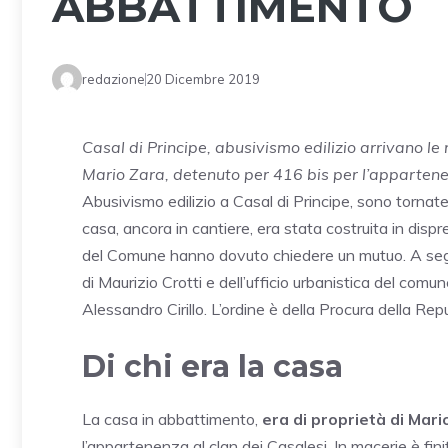
ABBATTIMENTO
redazione
20 Dicembre 2019
Casal di Principe, abusivismo edilizio arrivano le
Mario Zara, detenuto per 416 bis per l’appartene
Abusivismo edilizio a Casal di Principe, sono tornat
casa, ancora in cantiere, era stata costruita in disp
del Comune hanno dovuto chiedere un mutuo. A segui
di Maurizio Crotti e dell’ufficio urbanistica del comu
Alessandro Cirillo. L’ordine è della Procura della Re
Di chi era la casa
La casa in abbattimento,
era di proprietà di Mari
l’appartenenza al clan dei Casalesi. In macerie è fini