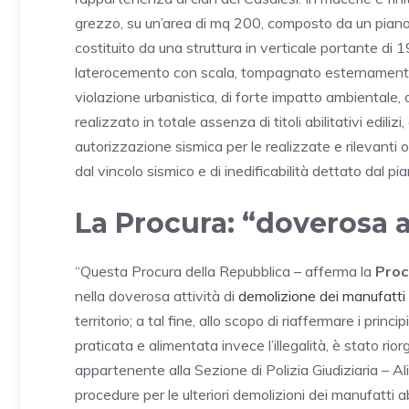
grezzo, su un’area di mq 200, composto da un piano 
costituito da una struttura in verticale portante di 19
laterocemento con scala, tompagnato esternamente d
violazione urbanistica, di forte impatto ambientale
realizzato in totale assenza di titoli abilitativi edil
autorizzazione sismica per le realizzate e rilevanti op
dal vincolo sismico e di inedificabilità dettato dal p
La Procura: “doverosa a
“Questa Procura della Repubblica – afferma la
Proc
nella doverosa attività di
demolizione dei manufatti 
territorio; a tal fine, allo scopo di riaffermare i princi
praticata e alimentata invece l’illegalità, è stato r
appartenente alla Sezione di Polizia Giudiziaria – Ali
procedure per le ulteriori demolizioni dei manufatti abu