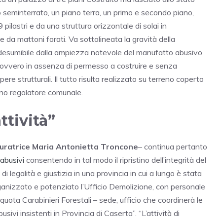
seminterrato, un piano terra, un primo e secondo piano,
 pilastri e da una struttura orizzontale di solai in
a mattoni forati. Va sottolineata la gravità della
, desumibile dalla ampiezza notevole del manufatto abusivo
izi, ovvero in assenza di permesso a costruire e senza
ere strutturali. Il tutto risulta realizzato su terreno coperto
iano regolatore comunale.
ttività”
uratrice Maria Antonietta Troncone
– continua pertanto
abusivi
consentendo in tal modo il ripristino dell’integrità del
pi di legalità e giustizia in una provincia in cui a lungo è stata
iorganizzato e potenziato l’Ufficio Demolizione, con personale
quota Carabinieri Forestali – sede, ufficio che coordinerà le
sivi insistenti in Provincia di Caserta”. “L’attività di