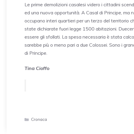
Le prime demolizioni casalesi videro i cittadini sce
ed una nuova opportunità. A Casal di Principe, ma n
occupano interi quartieri per un terzo del territorio 
state dichiarate fuori legge 1500 abitazioni. Duec
essere gli sfollati. La spesa necessaria è stata calcol
sarebbe più o meno pari a due Colossei. Sono i grandi
di Principe.
Tina Cioffo
Categorie
Cronaca