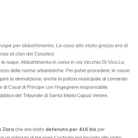
 ruspe per abbattimento. La casa allo stato grezzo era di
nza al clan dei Casalesi
e le ruspe. Abbattimento in corso in via Vecchio Di Vico.La
rezzo delle norme urbanistiche. Per poter procedere, le casse
re la demolizione, anche la polizia municipale al comando
ne di Casal di Principe con l’ingegnere responsabile,
pubblica del Tribunale di Santa Maria Capua Vetere.
o Zara
che era stato
detenuto per 416 bis
per
ta un palazzo di tre piani Costruito ma lasciato allo stato