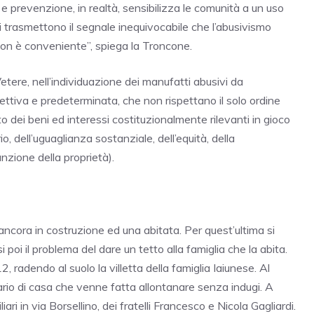
 e prevenzione, in realtà, sensibilizza le comunità a un uso
ni trasmettono il segnale inequivocabile che l’abusivismo
non è conveniente”, spiega la Troncone.
tere, nell’individuazione dei manufatti abusivi da
oggettiva e predeterminata, che non rispettano il solo ordine
dei beni ed interessi costituzionalmente rilevanti in gioco
rio, dell’uguaglianza sostanziale, dell’equità, della
nzione della proprietà).
 ancora in costruzione ed una abitata. Per quest’ultima si
poi il problema del dare un tetto alla famiglia che la abita.
, radendo al suolo la villetta della famiglia Iaiunese. Al
ario di casa che venne fatta allontanare senza indugi. A
i in via Borsellino, dei fratelli Francesco e Nicola Gagliardi.