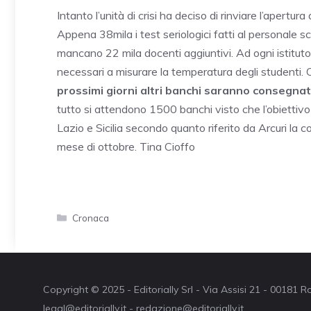
Intanto l’unità di crisi ha deciso di rinviare l’apertur
Appena 38mila i test seriologici fatti al personale s
mancano 22 mila docenti aggiuntivi. Ad ogni istituto
necessari a misurare la temperatura degli studenti.
prossimi giorni altri banchi saranno consegnati
tutto si attendono 1500 banchi visto che l’obiettivo è
Lazio e Sicilia secondo quanto riferito da Arcuri la
mese di ottobre. Tina Cioffo
Categorie
Cronaca
Copyright © 2025 - Editorially Srl - Via Assisi 21 - 00181
legal@editorially.it - redazione@editorially.it