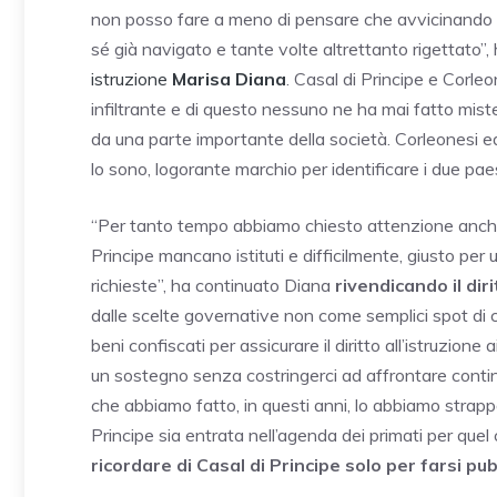
non posso fare a meno di pensare che avvicinando i d
sé già navigato e tante volte altrettanto rigettato
istruzione
Marisa Diana
. Casal di Principe e Corle
infiltrante e di questo nessuno ne ha mai fatto mist
da una parte importante della società. Corleonesi ed 
lo sono, logorante marchio per identificare i due paes
“Per tanto tempo abbiamo chiesto attenzione anche p
Principe mancano istituti e difficilmente, giusto pe
richieste”, ha continuato Diana
rivendicando il dir
dalle scelte governative non come semplici spot di 
beni confiscati per assicurare il diritto all’istruzion
un sostegno senza costringerci ad affrontare continu
che abbiamo fatto, in questi anni, lo abbiamo strappa
Principe sia entrata nell’agenda dei primati per quel
ricordare di Casal di Principe solo per farsi pu