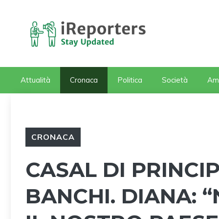
Vai
al
contenuto
Attualità
Cronaca
Politica
Società
Am
CRONACA
CASAL DI PRINCIP
BANCHI. DIANA: 