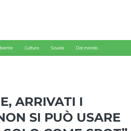
biente
Cultura
Scuola
Dal mondo
E, ARRIVATI I
“NON SI PUÒ USARE