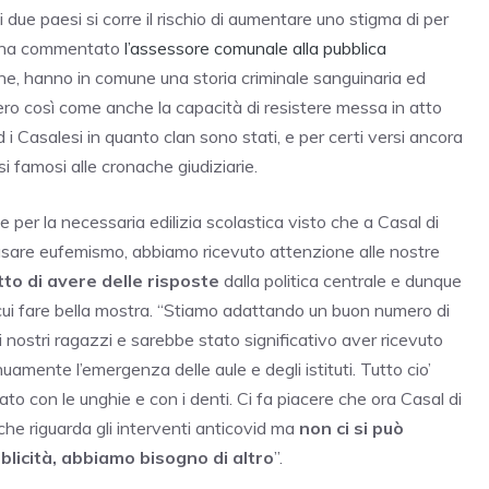
ue paesi si corre il rischio di aumentare uno stigma di per
”, ha commentato
l’assessore comunale alla pubblica
one, hanno in comune una storia criminale sanguinaria ed
ero così come anche la capacità di resistere messa in atto
i Casalesi in quanto clan sono stati, e per certi versi ancora
i famosi alle cronache giudiziarie.
er la necessaria edilizia scolastica visto che a Casal di
r usare eufemismo, abbiamo ricevuto attenzione alle nostre
itto di avere delle risposte
dalla politica centrale e dunque
cui fare bella mostra. “Stiamo adattando un buon numero di
e ai nostri ragazzi e sarebbe stato significativo aver ricevuto
amente l’emergenza delle aule e degli istituti. Tutto cio’
to con le unghie e con i denti. Ci fa piacere che ora Casal di
 che riguarda gli interventi anticovid ma
non ci si può
bblicità, abbiamo bisogno di altro
”.