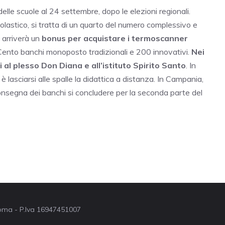
a delle scuole al 24 settembre, dopo le elezioni regionali.
colastico, si tratta di un quarto del numero complessivo e
 arriverà un
bonus per acquistare i termoscanner
 Cento banchi monoposto tradizionali e 200 innovativi.
Nei
 al plesso Don Diana e all’istituto Spirito Santo
. In
 lasciarsi alle spalle la didattica a distanza. In Campania,
 consegna dei banchi si concludere per la seconda parte del
 Roma - P.Iva 16947451007