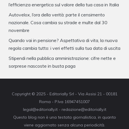
l’efficienza energetica sul valore della tua casa in Italia
Autovelox, l’ora della verità: parte il censimento
nazionale. Cosa cambia su strade e multe dal 30
novembre
Quando vai in pensione? Aspettativa di vita, la nuova
regola cambia tutto: i veri effetti sulla tua data di uscita
Stipendi nella pubblica amministrazione: cifre nette e
sorprese nascoste in busta paga
Copyright © 2025 - Editorially Srl - Via Assisi 21 - 00181
Roma - P.Iva 16947451007
legal@editorially.it - redazione@editorially.it
Questo blog non è una testata giornalistica, in quanto
viene aggiornato senza alcuna periodicità.