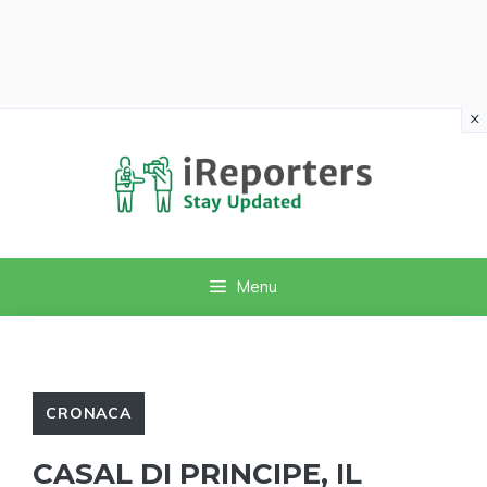
×
Vai
al
contenuto
Menu
CRONACA
CASAL DI PRINCIPE, IL