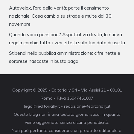
Autovelox, l’ora della verità: parte il censimento
nazionale. Cosa cambia su strade e multe dal 30
novembre
Quando vai in pensione? Aspettativa di vita, la nuova
regola cambia tutto: i veri effetti sulla tua data di uscita
Stipendi nella pubblica amministrazione: cifre nette e
sorprese nascoste in busta paga
Copyright © 2025 - Editorially Srl - Via Assisi 21 - 00181
Roma - P.Iva 16947451007
legal@editorially.it - redazione@editorially.it
Questo blog non è una testata giornalistica, in quanto
viene aggiornato senza alcuna periodicità.
Non può pertanto considerarsi un prodotto editoriale ai