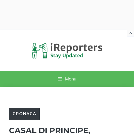
×
Vai
al
contenuto
Menu
CRONACA
CASAL DI PRINCIPE,