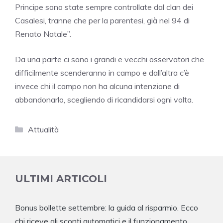
Principe sono state sempre controllate dal clan dei
Casalesi, tranne che per la parentesi, già nel 94 di
Renato Natale”.
Da una parte ci sono i grandi e vecchi osservatori che
difficilmente scenderanno in campo e dall’altra c’è
invece chi il campo non ha alcuna intenzione di
abbandonarlo, scegliendo di ricandidarsi ogni volta.
Categorie
Attualità
ULTIMI ARTICOLI
Bonus bollette settembre: la guida al risparmio. Ecco
chi riceve gli sconti automatici e il funzionamento