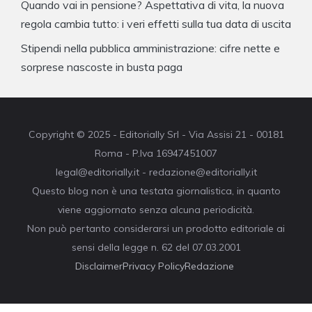
Quando vai in pensione? Aspettativa di vita, la nuova
regola cambia tutto: i veri effetti sulla tua data di uscita
Stipendi nella pubblica amministrazione: cifre nette e
sorprese nascoste in busta paga
Copyright © 2025 - Editorially Srl - Via Assisi 21 - 00181
Roma - P.Iva 16947451007
legal@editorially.it - redazione@editorially.it
Questo blog non è una testata giornalistica, in quanto
viene aggiornato senza alcuna periodicità.
Non può pertanto considerarsi un prodotto editoriale ai
sensi della legge n. 62 del 07.03.2001
Disclaimer
Privacy Policy
Redazione