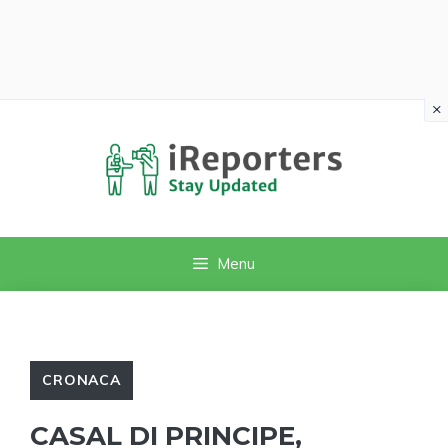
×
Vai
al
contenuto
Menu
CRONACA
CASAL DI PRINCIPE,