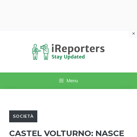
×
Vai
al
contenuto
Menu
SOCIETÀ
CASTEL VOLTURNO: NASCE