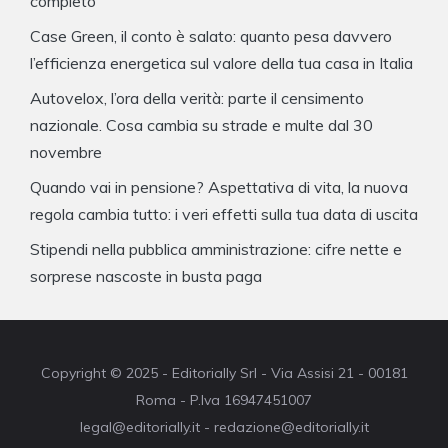
completo
Case Green, il conto è salato: quanto pesa davvero
l’efficienza energetica sul valore della tua casa in Italia
Autovelox, l’ora della verità: parte il censimento
nazionale. Cosa cambia su strade e multe dal 30
novembre
Quando vai in pensione? Aspettativa di vita, la nuova
regola cambia tutto: i veri effetti sulla tua data di uscita
Stipendi nella pubblica amministrazione: cifre nette e
sorprese nascoste in busta paga
Copyright © 2025 - Editorially Srl - Via Assisi 21 - 00181
Roma - P.Iva 16947451007
legal@editorially.it - redazione@editorially.it